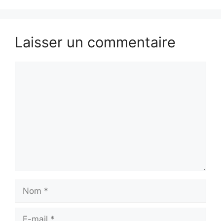
Laisser un commentaire
Commentaire
Nom
E-