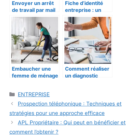
Envoyer un arrêt
Fiche d’identité
de travail par mail
entreprise : un
à son employeur
outil indispensable
est-il responsable
pour valoriser et
?
structurer votre
activité
Embaucher une
Comment réaliser
femme de ménage
un diagnostic
avec le CESU :
stratégique
Guide complet
efficace ?
Catégories
ENTREPRISE
pour les
particuliers
Prospection téléphonique : Techniques et
stratégies pour une approche efficace
APL Propriétaire : Qui peut en bénéficier et
comment l’obtenir ?