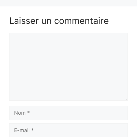
Laisser un commentaire
Commentaire
Nom
E-
mail