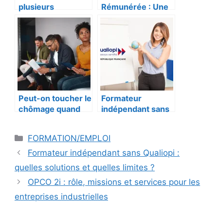
plusieurs
Rémunérée : Une
formations avec
Opportunité
Pôle emploi ?
Accessible à Tous
Peut-on toucher le
Formateur
chômage quand
indépendant sans
on est étudiant ?
Qualiopi : quelles
Les conditions à
solutions et
Catégories
FORMATION/EMPLOI
connaître
quelles limites ?
Formateur indépendant sans Qualiopi :
quelles solutions et quelles limites ?
OPCO 2i : rôle, missions et services pour les
entreprises industrielles