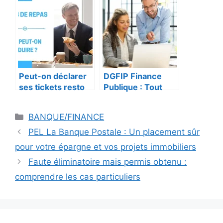
complet étape par
rapides et
étape
efficaces
Peut-on déclarer
DGFIP Finance
ses tickets resto
Publique : Tout
aux impôts ?
Savoir sur les
Remboursements
Catégories
BANQUE/FINANCE
PEL La Banque Postale : Un placement sûr
pour votre épargne et vos projets immobiliers
Faute éliminatoire mais permis obtenu :
comprendre les cas particuliers