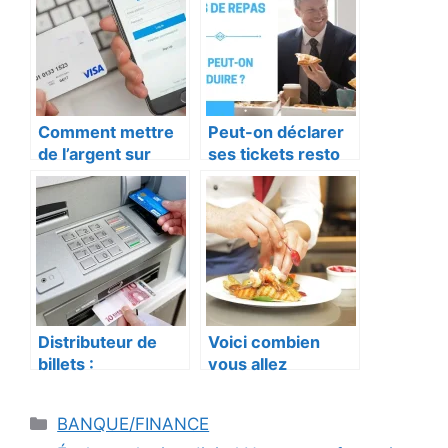
Comment mettre
Peut-on déclarer
de l’argent sur
ses tickets resto
PayPal : Guide
aux impôts ?
complet étape par
étape
Distributeur de
Voici combien
billets :
vous allez
Fonctionnement,
réellement
sécurité et
toucher avec le
Catégories
BANQUE/FINANCE
évolution des DAB
SMIC net en