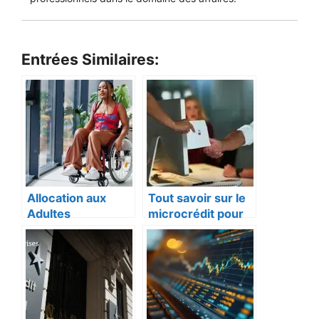
Entrées Similaires:
Allocation aux
Tout savoir sur le
Adultes
microcrédit pour
Handicapés (AAH)
FICP : une solution
: Montant,
accessible en
Conditions,
2025
Nouveautés en
2024 et projection
pour 2025