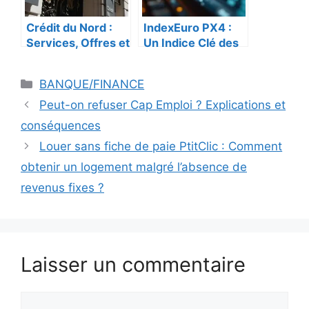
Crédit du Nord :
IndexEuro PX4 :
Services, Offres et
Un Indice Clé des
Avantages de la
Marchés
Banque Leader en
Financiers
Catégories
BANQUE/FINANCE
France
Européens
Peut-on refuser Cap Emploi ? Explications et
conséquences
Louer sans fiche de paie PtitClic : Comment
obtenir un logement malgré l’absence de
revenus fixes ?
Laisser un commentaire
Commentaire