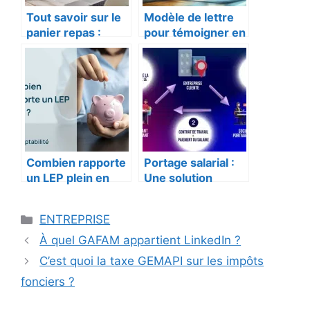
Tout savoir sur le
Modèle de lettre
panier repas :
pour témoigner en
Idées, avantages
faveur d’un parent
et solutions
: Guide pratique
pratiques
Combien rapporte
Portage salarial :
un LEP plein en
Une solution
2025 ? Guide
flexible pour les
complet pour
travailleurs
Catégories
ENTREPRISE
optimiser vos
indépendants
intérêts
À quel GAFAM appartient LinkedIn ?
C’est quoi la taxe GEMAPI sur les impôts
fonciers ?