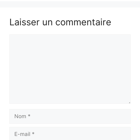
Laisser un commentaire
Commentaire
Nom
E-
mail